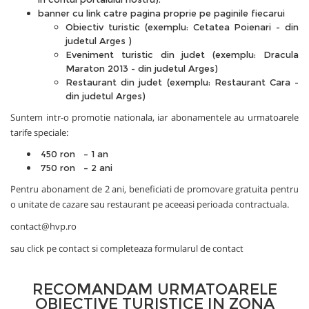
banner cu link catre pagina proprie pe paginile fiecarui
Obiectiv turistic (exemplu:
Cetatea Poienari - din
judetul Arges
)
Eveniment turistic din judet (exemplu:
Dracula
Maraton 2013 - din judetul Arges
)
Restaurant din judet (exemplu:
Restaurant Cara -
din judetul Arges
)
Suntem intr-o promotie nationala, iar abonamentele au urmatoarele
tarife speciale:
450 ron – 1 an
750 ron – 2 ani
Pentru abonament de 2 ani, beneficiati de promovare gratuita pentru
o unitate de cazare sau restaurant pe aceeasi perioada contractuala.
contact@hvp.ro
sau click pe
contact
si completeaza formularul de contact
RECOMANDAM URMATOARELE
OBIECTIVE TURISTICE IN ZONA