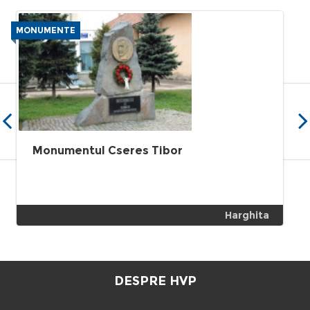
MONUMENTE
B
Monumentul Cseres Tibor
Harghita
DESPRE HVP