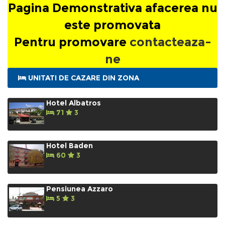
Pagina Demonstrativa afacerea nu
promovata
este promovata
Pentru promovare
contacteaza-ne
Pentru promovare
contacteaza-
ne
UNITATI DE CAZARE DIN ZONA
Hotel Albatros
71
3
Hotel Baden
60
3
Pensiunea Azzaro
5
3