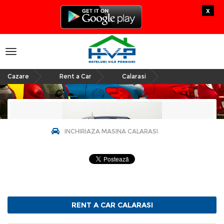
x
Toggle
navigation
Cazare
Rent a Car
Calarasi
»
»
INCHIRIAZA MASINA CALARASI
Rent a Car Calarasi
RENT A CAR CALARASI
Pagina Demonstrativa afacerea nu este