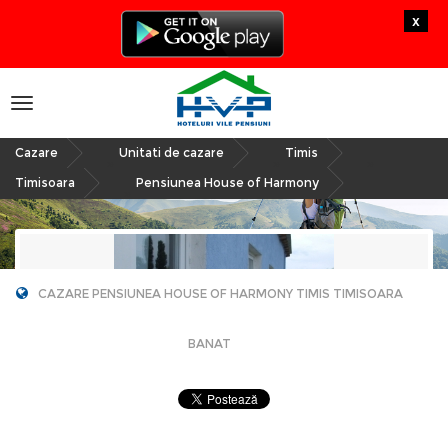
x
Toggle
navigation
Cazare
Unitati de cazare
Timis
»
»
»
Timisoara
Pensiunea House of Harmony
»
CAZARE PENSIUNEA HOUSE OF HARMONY TIMIS TIMISOARA
BANAT
Pensiunea House of