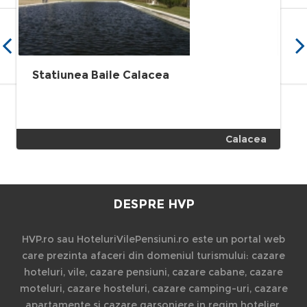
Statiunea Baile Calacea
Calacea
DESPRE HVP
HVP.ro sau HoteluriVilePensiuni.ro este un portal web
care prezinta afaceri din domeniul turismului: cazare
hoteluri, vile, cazare pensiuni, cazare cabane, cazare
moteluri, cazare hosteluri, cazare camping-uri, cazare
apartamente si cazare garsoniere in regim hotelier,