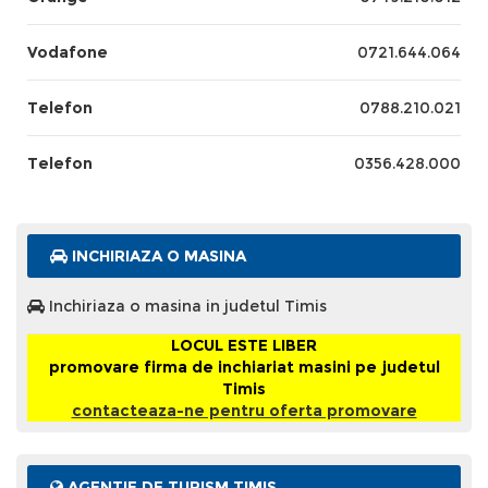
Vodafone
0721.644.064
Telefon
0788.210.021
Telefon
0356.428.000
INCHIRIAZA O MASINA
Inchiriaza o masina in judetul Timis
LOCUL ESTE LIBER
promovare firma de inchiariat masini pe judetul
Timis
contacteaza-ne pentru oferta promovare
AGENTIE DE TURISM TIMIS