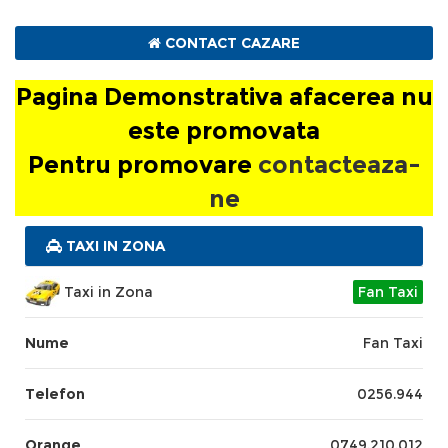
Harmony
CONTACT CAZARE
Pagina Demonstrativa afacerea nu este
Pagina Demonstrativa afacerea nu
promovata
este promovata
Pentru promovare
Pentru promovare
contacteaza-ne
contacteaza-
ne
TAXI IN ZONA
Taxi in Zona
Fan Taxi
Nume
Fan Taxi
Telefon
0256.944
Orange
0749.210.012