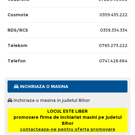
Cosmote
0359.455.222
RDS/RCS
0359.334.334
Telekom
0765.273.222
Telefon
0741.426.664
INCHIRIAZA O MASINA
Inchiriaza o masina in judetul Bihor
LOCUL ESTE LIBER
promovare firma de inchiariat masini pe judetul
Bihor
contacteaza-ne pentru oferta promovare