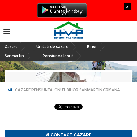
x
Toggle
navigation
Cazare
Unitati de cazare
Bihor
»
»
»
Sanmartin
Pensiunea Ionut
»
CAZARE PENSIUNEA IONUT BIHOR SANMARTIN CRISANA
Pensiunea Ionut
CONTACT CAZARE