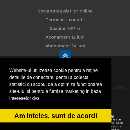
Securitatea platilor online
Termeni si conditii
Sustine HVP.ro
Abonament 12 luni
Abonament 24 luni
Website-ul utilizeaza cookie pentru a reţine
detaliile de conectare, pentru a colecta
HVP - Hoteluri Vile Pensiuni
statistici cu scopul de a optimiza functionarea
© 2014-2026 Powered by
VilonMedia
&
TekaBility
-
ANPC
site-ului si pentru a furniza marketing in baza
SOL
intereselor dvs.
Am inteles, sunt de acord!
Utilizand acest site inseamna ca sunteti de acord cu
Termenii si
conditiile de utilizare
Preluarea informatiilor totala sau partiala este
strict interzisa. Ne rezervam dreptul de a apela la institutiile abilitate
sa protejeze drepturile de autor.
HoteluriVilePensiuni.ro
nu isi asuma
vina pentru corectitudinea informatiilor. Daca o informatie nu este