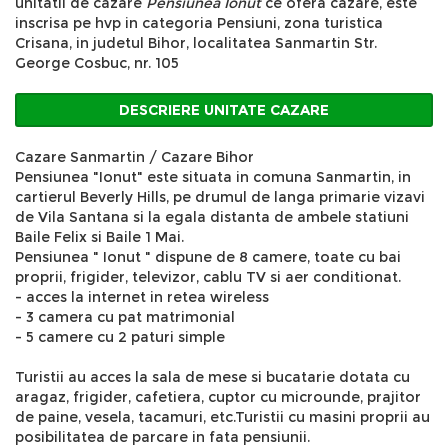
unitatii de cazare
Pensiunea Ionut
ce ofera cazare, este
inscrisa pe hvp in categoria Pensiuni, zona turistica
Crisana, in judetul Bihor, localitatea Sanmartin Str.
George Cosbuc, nr. 105
DESCRIERE UNITATE CAZARE
Cazare Sanmartin / Cazare Bihor
Pensiunea "Ionut" este situata in comuna Sanmartin, in
cartierul Beverly Hills, pe drumul de langa primarie vizavi
de Vila Santana si la egala distanta de ambele statiuni
Baile Felix si Baile 1 Mai.
Pensiunea " Ionut " dispune de 8 camere, toate cu bai
proprii, frigider, televizor, cablu TV si aer conditionat.
- acces la internet in retea wireless
- 3 camera cu pat matrimonial
- 5 camere cu 2 paturi simple
Turistii au acces la sala de mese si bucatarie dotata cu
aragaz, frigider, cafetiera, cuptor cu microunde, prajitor
de paine, vesela, tacamuri, etc.Turistii cu masini proprii au
posibilitatea de parcare in fata pensiunii.