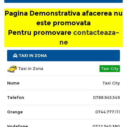
Pagina Demonstrativa afacerea nu
Pagina Demonstrativa afacerea nu este
este promovata
promovata
Pentru promovare
contacteaza-
Pentru promovare
contacteaza-ne
ne
TAXI IN ZONA
Taxi in Zona
Taxi City
Nume
Taxi City
Telefon
0788.945.549
Orange
0744.777.111
Vodafone
0722.340.380