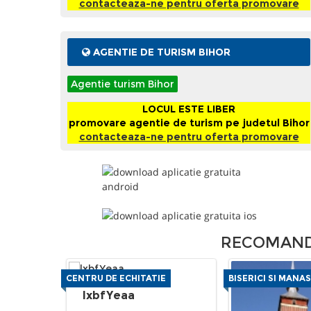
contacteaza-ne pentru oferta promovare
AGENTIE DE TURISM BIHOR
Agentie turism Bihor
LOCUL ESTE LIBER
promovare agentie de turism pe judetul Bihor
contacteaza-ne pentru oferta promovare
RECOMANDA
CENTRU DE ECHITATIE
BISERICI SI MANAS
lxbfYeaa