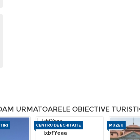
M URMATOARELE OBIECTIVE TURISTI
TIRI
CENTRU DE ECHITATIE
MUZEU
lxbfYeaa