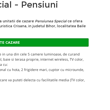
al - Pensiuni
a unitatii de cazare
Pensiunea Special
ce ofera
ristica Crisana, in judetul Bihor, localitatea Baile
ATE CAZARE
are in una din cele 5 camere luminoase, de curand
baie si terasa proprie, internet wireless, TV color,
a cu:
onal cu hota, 2 frigidere mari, cuptor cu microunde,
are va puteti delecta cu facilitatile media (TV color,