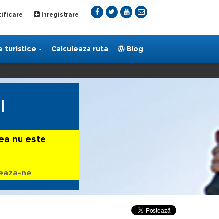
ificare
Inregistrare
 turistice
Calculeaza ruta
Blog
l
ea nu este
eaza-ne