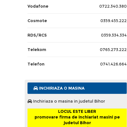
Vodafone
0722.340.380
Cosmote
0359.455.222
RDS/RCS
0359.334.334
Telekom
0765.273.222
Telefon
0741.426.664
INCHIRIAZA O MASINA
Inchiriaza o masina in judetul Bihor
LOCUL ESTE LIBER
promovare firma de inchiariat masini pe
judetul Bihor