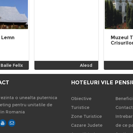
e Lemn
Muzeul T
Crisurilo
Baile Felix
Alesd
ACT
HOTELURI VILE PENSI
ezinta o unealta puternica
Obiective
Benefici
ting pentru unitatile de
Turistice
Contact
din Romania
Zone Turistice
Intrebar
Cazare Judete
de ce pa