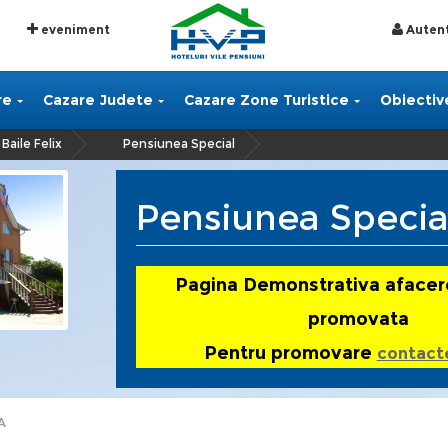
eveniment
Autent
re
Cazare Judete
Cazare Zone Turistice
Obiective
Baile Felix
Pensiunea Special
»
»
Pensiunea Specia
Pagina Demonstrativa afacer
promovata
Pentru promovare
contact
A