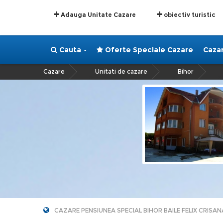
Adauga Unitate Cazare
obiectiv turistic
Cauta
Oferte Speciale Cazare
Caza
Cazare
Unitati de cazare
Bihor
»
»
CAZARE PENSIUNEA SPECIAL BIHOR BAILE FELIX CRISAN