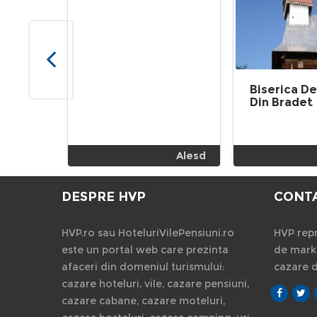
Biserica D
Din Bradet
Alesd
DESPRE HVP
CONT
HVP.ro sau HoteluriVilePensiuni.ro
HVP repr
este un portal web care prezinta
de marke
afaceri din domeniul turismului:
cazare 
cazare hoteluri, vile, cazare pensiuni,
cazare cabane, cazare moteluri,