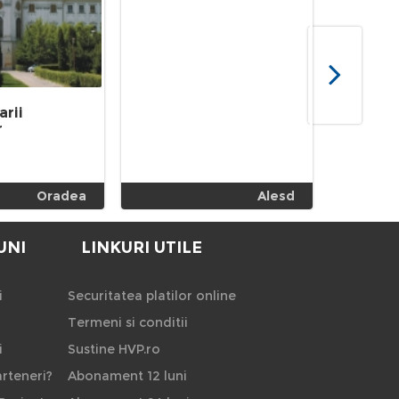
arii
r
Oradea
Alesd
UNI
LINKURI UTILE
i
Securitatea platilor online
Termeni si conditii
i
Sustine HVP.ro
rteneri?
Abonament 12 luni