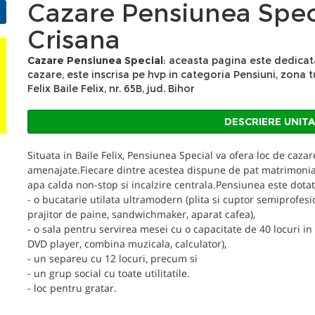
Cazare Pensiunea Speci
Crisana
Cazare Pensiunea Special
: aceasta pagina este dedicat
cazare, este inscrisa pe hvp in categoria Pensiuni, zona tu
Felix Baile Felix, nr. 65B, jud. Bihor
DESCRIERE UNIT
Situata in Baile Felix, Pensiunea Special va ofera loc de caz
amenajate.Fiecare dintre acestea dispune de pat matrimonial, 
apa calda non-stop si incalzire centrala.Pensiunea este dotat
- o bucatarie utilata ultramodern (plita si cuptor semiprofesi
prajitor de paine, sandwichmaker, aparat cafea),
- o sala pentru servirea mesei cu o capacitate de 40 locuri in c
DVD player, combina muzicala, calculator),
- un separeu cu 12 locuri, precum si
- un grup social cu toate utilitatile.
- loc pentru gratar.