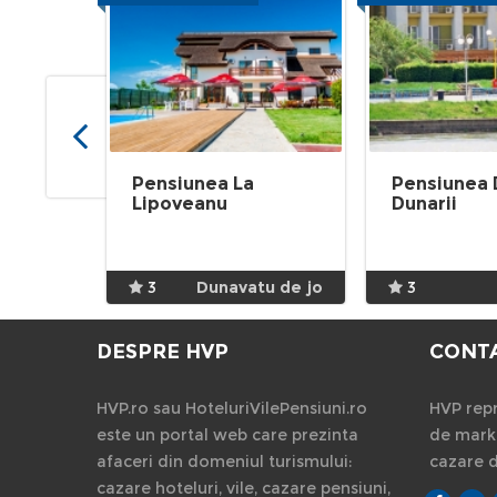
Pensiunea La
Pensiunea 
Lipoveanu
Dunarii
3
Dunavatu de jo
3
DESPRE HVP
CONT
HVP.ro sau HoteluriVilePensiuni.ro
HVP repr
este un portal web care prezinta
de marke
afaceri din domeniul turismului:
cazare 
cazare hoteluri, vile, cazare pensiuni,