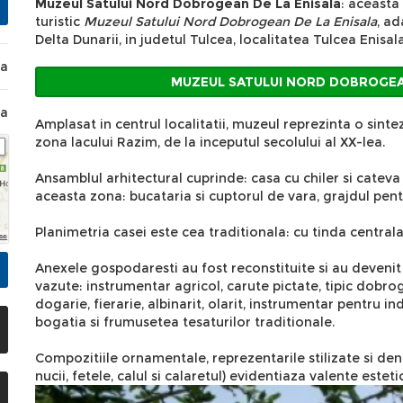
Muzeul Satului Nord Dobrogean De La Enisala
: aceasta
turistic
Muzeul Satului Nord Dobrogean De La Enisala
, a
Delta Dunarii, in judetul Tulcea, localitatea Tulcea Enisal
ea
MUZEUL SATULUI NORD DOBROGEAN
la
Amplasat in centrul localitatii, muzeul reprezinta o sint
zona lacului Razim, de la inceputul secolului al XX-lea.
Ansamblul arhitectural cuprinde: casa cu chiler si catev
aceasta zona: bucataria si cuptorul de vara, grajdul pen
Planimetria casei este cea traditionala: cu tinda central
Anexele gospodaresti au fost reconstituite si au devenit 
vazute: instrumentar agricol, carute pictate, tipic dobro
dogarie, fierarie, albinarit, olarit, instrumentar pentru in
bogatia si frumusetea tesaturilor traditionale.
Compozitiile ornamentale, reprezentarile stilizate si den
nucii, fetele, calul si calaretul) evidentiaza valente estet