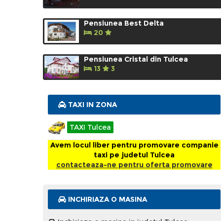
Pensiunea Best Delta
20
Pensiunea Cristal din Tulcea
13
3
TAXI IN ZONA
TAXI Tulcea
Avem locul liber pentru promovare companie
taxi pe judetul Tulcea
contacteaza-ne pentru oferta promovare
INCHIRIAZA O MASINA