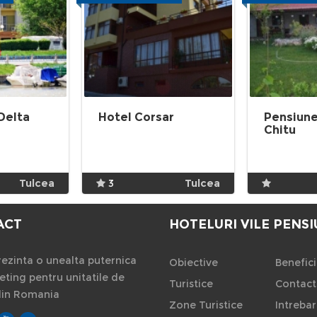
Delta
Hotel Corsar
Pensiun
Chitu
Tulcea
3
Tulcea
ACT
HOTELURI VILE PENSI
ezinta o unealta puternica
Obiective
Benefici
ting pentru unitatile de
Turistice
Contact
din Romania
Zone Turistice
Intrebar