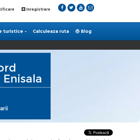
ificare
Inregistrare
 turistice
Calculeaza ruta
Blog
ord
Enisala
rii