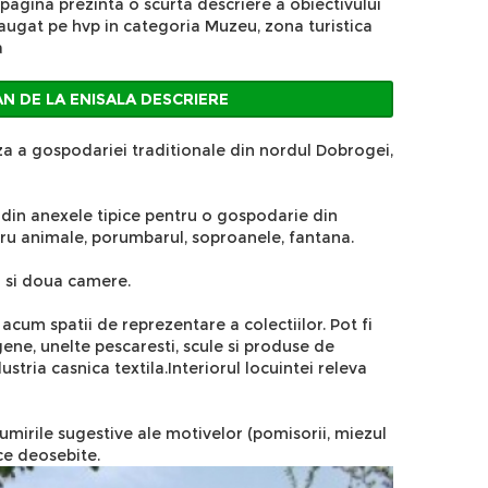
 pagina prezinta o scurta descriere a obiectivului
daugat pe hvp in categoria Muzeu, zona turistica
a
 DE LA ENISALA DESCRIERE
eza a gospodariei traditionale din nordul Dobrogei,
a din anexele tipice pentru o gospodarie din
tru animale, porumbarul, soproanele, fantana.
a si doua camere.
acum spatii de reprezentare a colectiilor. Pot fi
gene, unelte pescaresti, scule si produse de
dustria casnica textila.Interiorul locuintei releva
umirile sugestive ale motivelor (pomisorii, miezul
ice deosebite.