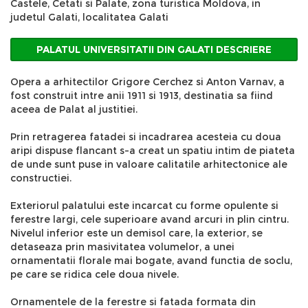
Castele, Cetati si Palate, zona turistica Moldova, in
judetul Galati, localitatea Galati
PALATUL UNIVERSITATII DIN GALATI DESCRIERE
Opera a arhitectilor Grigore Cerchez si Anton Varnav, a
fost construit intre anii 1911 si 1913, destinatia sa fiind
aceea de Palat al justitiei.
Prin retragerea fatadei si incadrarea acesteia cu doua
aripi dispuse flancant s-a creat un spatiu intim de piateta
de unde sunt puse in valoare calitatile arhitectonice ale
constructiei.
Exteriorul palatului este incarcat cu forme opulente si
ferestre largi, cele superioare avand arcuri in plin cintru.
Nivelul inferior este un demisol care, la exterior, se
detaseaza prin masivitatea volumelor, a unei
ornamentatii florale mai bogate, avand functia de soclu,
pe care se ridica cele doua nivele.
Ornamentele de la ferestre si fatada formata din