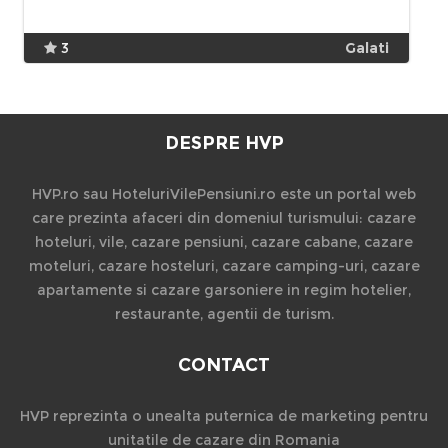
3
Galati
DESPRE HVP
HVP.ro sau HoteluriVilePensiuni.ro este un portal web
care prezinta afaceri din domeniul turismului: cazare
hoteluri, vile, cazare pensiuni, cazare cabane, cazare
moteluri, cazare hosteluri, cazare camping-uri, cazare
apartamente si cazare garsoniere in regim hotelier,
restaurante, agentii de turism.
CONTACT
HVP reprezinta o unealta puternica de marketing pentru
unitatile de cazare din Romania