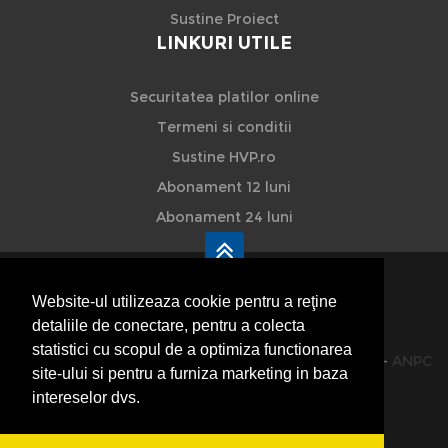
Sustine Proiect
LINKURI UTILE
Securitatea platilor online
Termeni si conditii
Sustine HVP.ro
Abonament 12 luni
Abonament 24 luni
Website-ul utilizeaza cookie pentru a reţine
detaliile de conectare, pentru a colecta
HVP - Hoteluri Vile Pensiuni
statistici cu scopul de a optimiza functionarea
© 2014-2026 Powered by
VilonMedia
&
TekaBility
-
ANPC
site-ului si pentru a furniza marketing in baza
SOL
intereselor dvs.