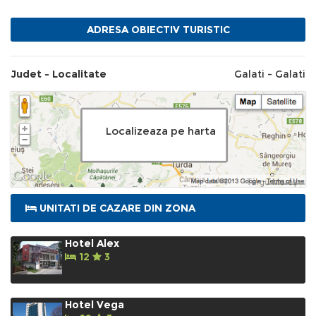
ADRESA OBIECTIV TURISTIC
Castele, Cetati si Palate
Galati
Galati
Moldova
Judet - Localitate
Galati - Galati
Localizeaza pe harta
UNITATI DE CAZARE DIN ZONA
Hotel Alex
12
3
Hotel Vega