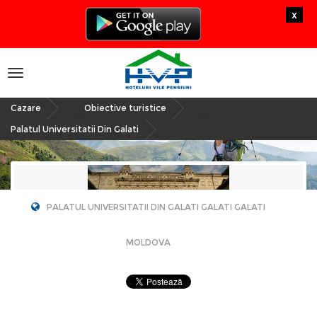
x
Toggle
navigation
Cazare
Obiective turistice
»
»
Palatul Universitatii Din Galati
PALATUL UNIVERSITATII DIN GALATI GALATI GALATI
MOLDOVA
Palatul Universitatii Din
Galati