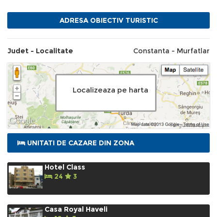
Murfatlar
ADRESA OBIECTIV TURISTIC
Parcuri si Rezervatii Naturale
Judet - Localitate
Constanta - Murfatlar
Murfatlar
Constanta
Dobrogea
Localizeaza pe harta
UNITATI DE CAZARE DIN ZONA
Hotel Class
24
3
Casa Royal Haveli