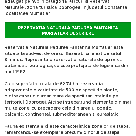
adaugat pe hvp in categoria Parcuri si Rezervatii
Naturale , zona turistica Dobrogea, in judetul Constanta,
localitatea Murfatlar
REZERVATIA NATURALA PADUREA FANTANITA
MURFATLAR DESCRIERE
Rezervatia Naturala Padurea Fantanita Murfatlar este
situata la sud-est de orasul Basarabi si la est de satul
Siminoc. Reprezinta o rezervatie naturala de tip mixt,
botanica si zoologica, ce este protejata de lege inca din
anul 1962.
Cu o suprafata totala de 82,74 ha, rezervatia
adaposteste o varietate de 500 de specii de plante,
dintre care un numar mare de specii rar intalnite pe
teritoriul Dobrogei. Aici se intrepatrund elemente din mai
multe zone, cu precadere cele din arealul pontic,
balcanic, continental, submediteranean si eurasiatic.
Fauna existenta aici este caracteristica zonelor de stepa,
remarcandu-se exemplare precum: dihorul de stepa