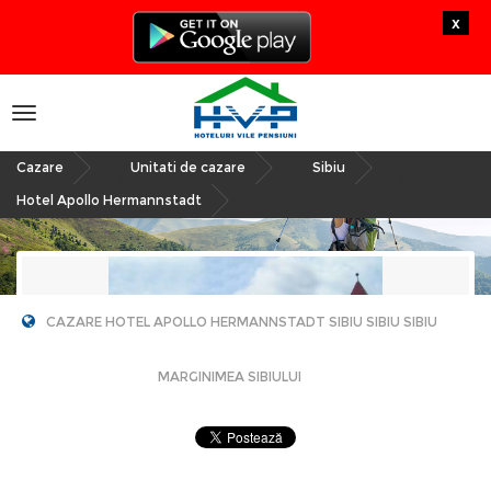
x
Toggle
navigation
Cazare
Unitati de cazare
Sibiu
»
»
»
Hotel Apollo Hermannstadt
CAZARE HOTEL APOLLO HERMANNSTADT SIBIU SIBIU SIBIU
MARGINIMEA SIBIULUI