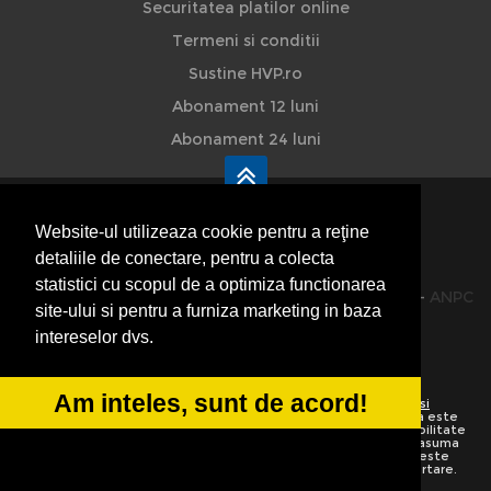
Securitatea platilor online
Termeni si conditii
Sustine HVP.ro
Abonament 12 luni
Abonament 24 luni
Website-ul utilizeaza cookie pentru a reţine
detaliile de conectare, pentru a colecta
HVP - Hoteluri Vile Pensiuni
statistici cu scopul de a optimiza functionarea
© 2014-2026 Powered by
VilonMedia
&
TekaBility
-
ANPC
site-ului si pentru a furniza marketing in baza
SOL
intereselor dvs.
Am inteles, sunt de acord!
Utilizand acest site inseamna ca sunteti de acord cu
Termenii si
conditiile de utilizare
Preluarea informatiilor totala sau partiala este
strict interzisa. Ne rezervam dreptul de a apela la institutiile abilitate
sa protejeze drepturile de autor.
HoteluriVilePensiuni.ro
nu isi asuma
vina pentru corectitudinea informatiilor. Daca o informatie nu este
corecta sau este incompleta va rugam folositi linkurile de raportare.
Informatiile de pe website sunt adaugate de utilizatori.