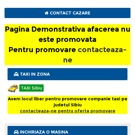
CONTACT CAZARE
Hotel Apollo
Pagina Demonstrativa afacerea nu
Hermannstadt
este promovata
Pentru promovare
contacteaza-
Pagina Demonstrativa afacerea nu este
ne
promovata
TAXI IN ZONA
Pentru promovare
contacteaza-ne
TAXI Sibiu
Avem locul liber pentru promovare companie taxi pe
judetul Sibiu
contacteaza-ne pentru oferta promovare
INCHIRIAZA O MASINA