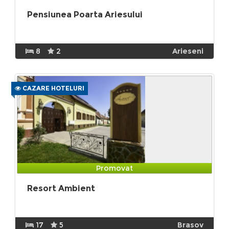
Pensiunea Poarta Ariesului
8
2
Arieseni
CAZARE HOTELURI
Promovat
Resort Ambient
17
5
Brasov