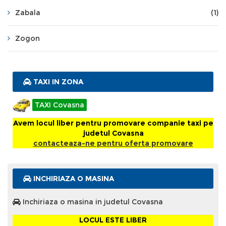
Zabala
(1)
Zogon
TAXI IN ZONA
TAXI Covasna
Avem locul liber pentru promovare companie taxi pe
judetul Covasna
contacteaza-ne pentru oferta promovare
INCHIRIAZA O MASINA
Inchiriaza o masina in judetul Covasna
LOCUL ESTE LIBER