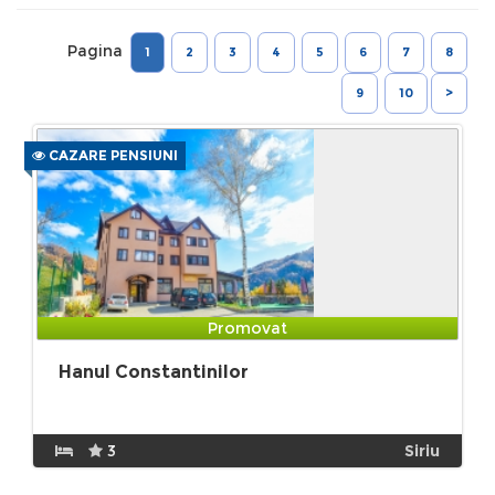
Pagina
1
2
3
4
5
6
7
8
9
10
>
CAZARE PENSIUNI
Promovat
Hanul Constantinilor
3
Siriu