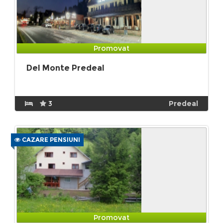
Promovat
Del Monte Predeal
3
Predeal
CAZARE PENSIUNI
Promovat