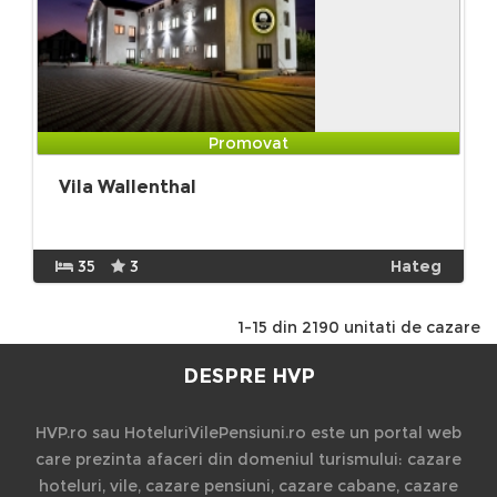
Promovat
Vila Wallenthal
35
3
Hateg
1-15 din 2190 unitati de cazare
DESPRE HVP
HVP.ro sau HoteluriVilePensiuni.ro este un portal web
care prezinta afaceri din domeniul turismului: cazare
hoteluri, vile, cazare pensiuni, cazare cabane, cazare