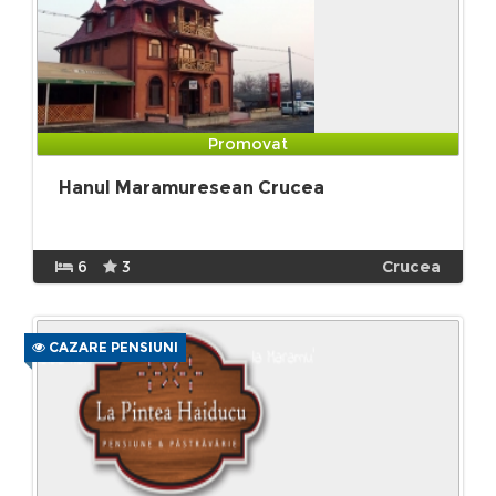
Promovat
Hanul Maramuresean Crucea
6
3
Crucea
CAZARE PENSIUNI