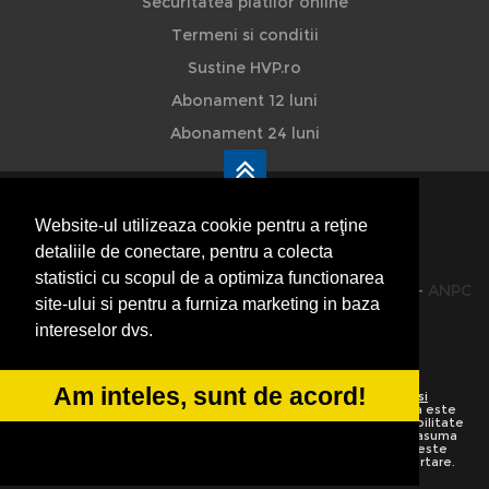
Securitatea platilor online
Termeni si conditii
Sustine HVP.ro
Abonament 12 luni
Abonament 24 luni
Website-ul utilizeaza cookie pentru a reţine
detaliile de conectare, pentru a colecta
HVP - Hoteluri Vile Pensiuni
statistici cu scopul de a optimiza functionarea
© 2014-2026 Powered by
VilonMedia
&
TekaBility
-
ANPC
site-ului si pentru a furniza marketing in baza
SOL
intereselor dvs.
Am inteles, sunt de acord!
Utilizand acest site inseamna ca sunteti de acord cu
Termenii si
conditiile de utilizare
Preluarea informatiilor totala sau partiala este
strict interzisa. Ne rezervam dreptul de a apela la institutiile abilitate
sa protejeze drepturile de autor.
HoteluriVilePensiuni.ro
nu isi asuma
vina pentru corectitudinea informatiilor. Daca o informatie nu este
corecta sau este incompleta va rugam folositi linkurile de raportare.
Informatiile de pe website sunt adaugate de utilizatori.