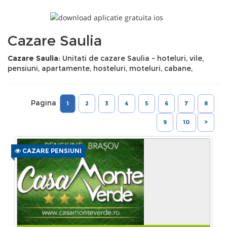
Cazare Saulia
Cazare Saulia
: Unitati de cazare Saulia - hoteluri, vile,
pensiuni, apartamente, hosteluri, moteluri, cabane,
Pagina
1
2
3
4
5
6
7
8
9
10
>
CAZARE PENSIUNI