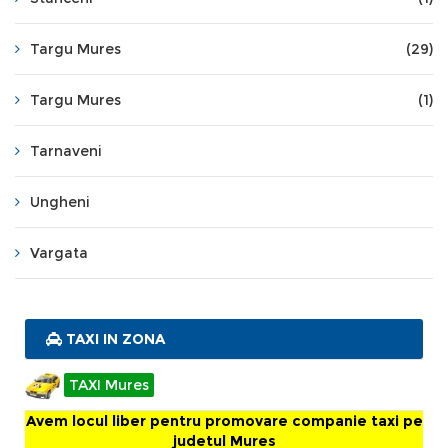
Targu Mures
(29)
Targu Mures
(1)
Tarnaveni
Ungheni
Vargata
TAXI IN ZONA
TAXI Mures
Avem locul liber pentru promovare companie taxi pe
judetul Mures