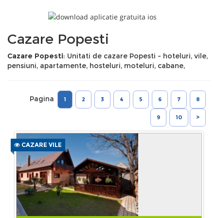
Cazare Popesti
Cazare Popesti
: Unitati de cazare Popesti - hoteluri, vile,
pensiuni, apartamente, hosteluri, moteluri, cabane,
Pagina
1
2
3
4
5
6
7
8
9
10
>
CAZARE VILE