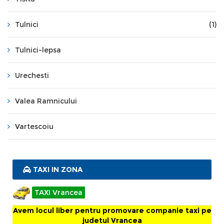
Tulnici
(1)
Tulnici-lepsa
Urechesti
Valea Ramnicului
Vartescoiu
TAXI IN ZONA
TAXI Vrancea
Avem locul liber pentru promovare companie taxi pe
judetul Vrancea