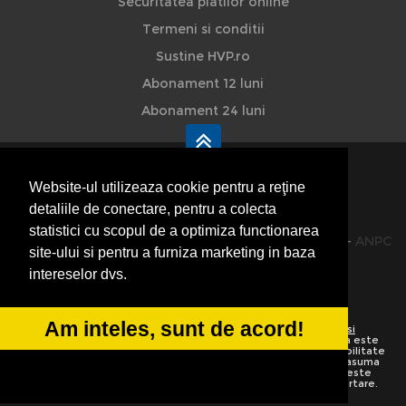
Securitatea platilor online
Termeni si conditii
Sustine HVP.ro
Abonament 12 luni
Abonament 24 luni
Website-ul utilizeaza cookie pentru a reţine
detaliile de conectare, pentru a colecta
HVP - Hoteluri Vile Pensiuni
statistici cu scopul de a optimiza functionarea
© 2014-2026 Powered by
VilonMedia
&
TekaBility
-
ANPC
site-ului si pentru a furniza marketing in baza
SOL
intereselor dvs.
Am inteles, sunt de acord!
Utilizand acest site inseamna ca sunteti de acord cu
Termenii si
conditiile de utilizare
Preluarea informatiilor totala sau partiala este
strict interzisa. Ne rezervam dreptul de a apela la institutiile abilitate
sa protejeze drepturile de autor.
HoteluriVilePensiuni.ro
nu isi asuma
vina pentru corectitudinea informatiilor. Daca o informatie nu este
corecta sau este incompleta va rugam folositi linkurile de raportare.
Informatiile de pe website sunt adaugate de utilizatori.