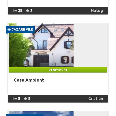
35
3
Hateg
CAZARE VILE
Promovat
Casa Ambient
5
5
Cristian