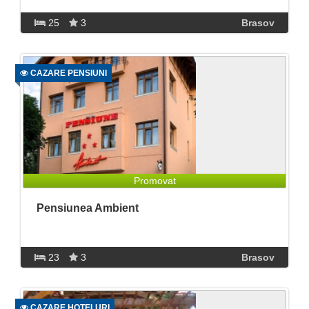
25
3
Brasov
CAZARE PENSIUNI
Promovat
Pensiunea Ambient
23
3
Brasov
CAZARE HOTELURI