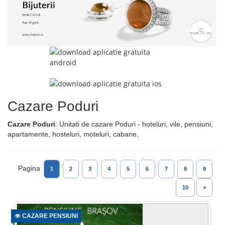
Cazare Poduri
Cazare Poduri
: Unitati de cazare Poduri - hoteluri, vile, pensiuni,
apartamente, hosteluri, moteluri, cabane,
Pagina
1
2
3
4
5
6
7
8
9
10
>
CAZARE PENSIUNI