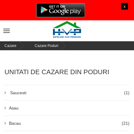
x
Toggle
navigation
Cazare
Cazare Poduri
»
UNITATI DE CAZARE DIN PODURI
Saucesti
(1)
Asau
Bacau
(21)