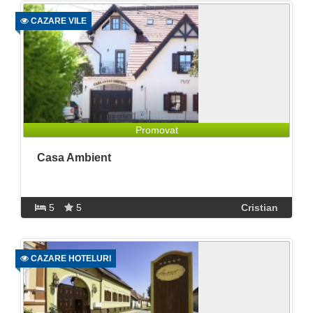
CAZARE VILE
Promovat
Casa Ambient
5
5
Cristian
CAZARE HOTELURI