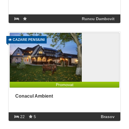
Runcu Dambovit
CAZARE PENSIUNI
Promovat
Conacul Ambient
22
5
Brasov