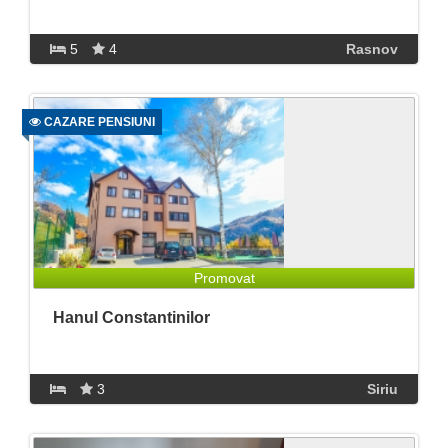
5
4
Rasnov
CAZARE PENSIUNI
Promovat
Hanul Constantinilor
3
Siriu