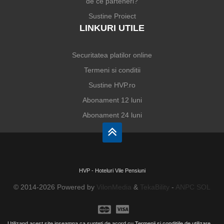
de ce parteneri?
Sustine Proiect
LINKURI UTILE
Securitatea platilor online
Termeni si conditii
Sustine HVP.ro
Abonament 12 luni
Abonament 24 luni
HVP - Hoteluri Vile Pensiuni
© 2014-2026 Powered by
VilonMedia
&
TekaBility
-
ANPC
SOL
Utilizand acest site inseamna ca sunteti de acord cu
Termenii si conditiile de utilizare