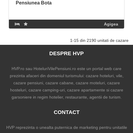
Pensiunea Bota
Agigea
1-15 din 2190 unitati de cazare
DESPRE HVP
HVP.ro sau HoteluriVilePensiuni.ro este un portal web care
prezinta afaceri din domeniul turismului: cazare hoteluri, vile,
cazare pensiuni, cazare cabane, cazare moteluri, cazare
hosteluri, cazare camping-uri, cazare apartamente si cazare
garsoniere in regim hotelier, restaurante, agentii de turism.
CONTACT
HVP reprezinta o unealta puternica de marketing pentru unitatile