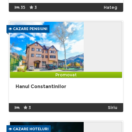
35
3
Hateg
CAZARE PENSIUNI
Promovat
Hanul Constantinilor
3
Siriu
CAZARE HOTELURI