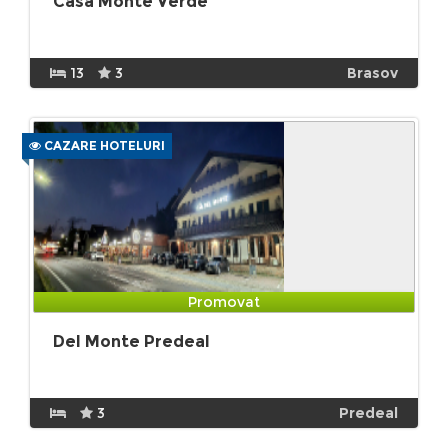
Casa Monte Verde
13
3
Brasov
CAZARE HOTELURI
Promovat
Del Monte Predeal
3
Predeal