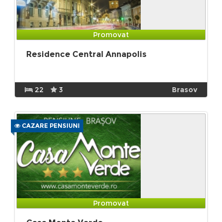
Promovat
Residence Central Annapolis
22
3
Brasov
CAZARE PENSIUNI
Promovat