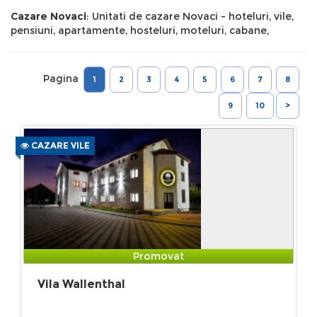
Cazare Novaci
: Unitati de cazare Novaci - hoteluri, vile,
pensiuni, apartamente, hosteluri, moteluri, cabane,
Pagina
1
2
3
4
5
6
7
8
9
10
>
CAZARE VILE
Promovat
Vila Wallenthal