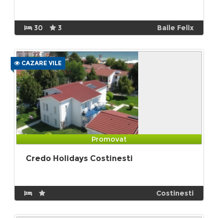
30
3
Baile Felix
CAZARE VILE
Promovat
Credo Holidays Costinesti
Costinesti