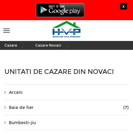
x
Toggle
navigation
Cazare
Cazare Novaci
»
UNITATI DE CAZARE DIN NOVACI
Arcani
Baia de fier
(7)
Bumbesti-jiu