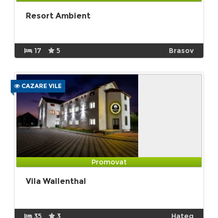
Resort Ambient
17
5
Brasov
CAZARE VILE
Promovat
Vila Wallenthal
35
3
Hateg