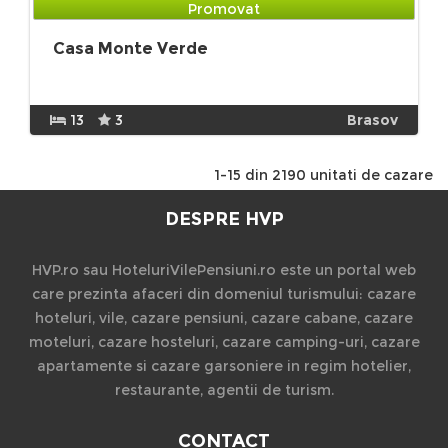
Promovat
Casa Monte Verde
13
3
Brasov
1-15 din 2190 unitati de cazare
DESPRE HVP
HVP.ro sau HoteluriVilePensiuni.ro este un portal web
care prezinta afaceri din domeniul turismului: cazare
hoteluri, vile, cazare pensiuni, cazare cabane, cazare
moteluri, cazare hosteluri, cazare camping-uri, cazare
apartamente si cazare garsoniere in regim hotelier,
restaurante, agentii de turism.
CONTACT