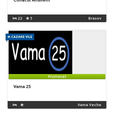
Conacul Ambient
22
5
Brasov
CAZARE VILE
Promovat
Vama 25
Vama Veche