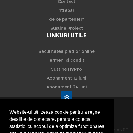
Contact
Intrebari
de ce parteneri?
Sustine Proiect
LINKURI UTILE
Securitatea platilor online
Termeni si conditii
Sustine HVP.ro
Abonament 12 luni
Abonament 24 luni
Website-ul utilizeaza cookie pentru a reţine
detaliile de conectare, pentru a colecta
HVP - Hoteluri Vile Pensiuni
statistici cu scopul de a optimiza functionarea
© 2014-2026 Powered by
VilonMedia
&
TekaBility
-
ANPC