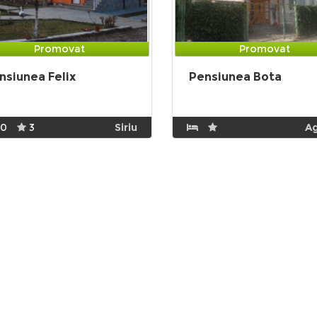
Promovat
Promovat
nsiunea Felix
Pensiunea Bota
10
3
Siriu
A