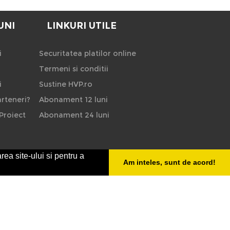
UNI
LINKURI UTILE
i
Securitatea platilor online
Termeni si conditii
i
Sustine HVP.ro
rteneri?
Abonament 12 luni
Proiect
Abonament 24 luni
rea site-ului si pentru a
Am inteles, sunt de acord!
HVP - Hoteluri Vile Pensiuni
ct interzisa. Ne rezervam dreptul de a apela la institutiile
e nu este corecta sau este incompleta va rugam folositi