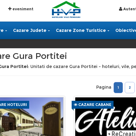
eveniment
Autent
re
Cazare Judete
Cazare Zone Turistice
Obiective
re Gura Portitei
Gura Portitei
: Unitati de cazare Gura Portitei - hoteluri, vile, 
Pagina
1
2
RE HOTELURI
CAZARE CABANE