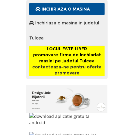
INCHIRIAZA O MASINA
Inchiriaza o masina in judetul
Tulcea
LOCUL ESTE LIBER
promovare firma de inchiariat
masini pe judetul Tulcea
contacteaza-ne pentru oferta
promovare