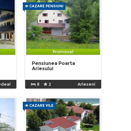
CAZARE PENSIUNI
Promovat
Pensiunea Poarta
Ariesului
edeal
8
2
Arieseni
CAZARE VILE