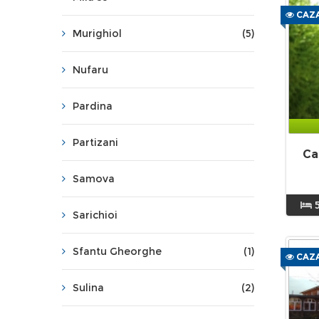
CAZA
Murighiol
(5)
Nufaru
Pardina
Partizani
Ca
Samova
Sarichioi
Sfantu Gheorghe
(1)
CAZA
Sulina
(2)