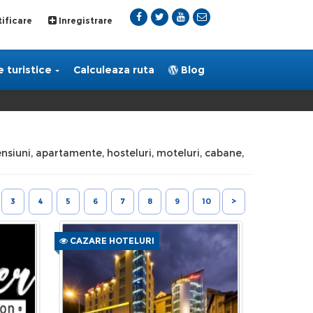
ificare
Inregistrare
 turistice
Calculeaza ruta
Blog
pensiuni, apartamente, hosteluri, moteluri, cabane,
3
4
5
6
7
8
9
10
>
CAZARE HOTELURI