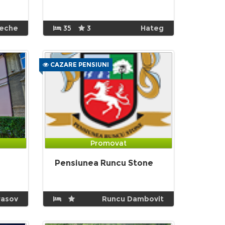
eche
35
3
Hateg
CAZARE PENSIUNI
Promovat
Pensiunea Runcu Stone
rasov
Runcu Dambovit