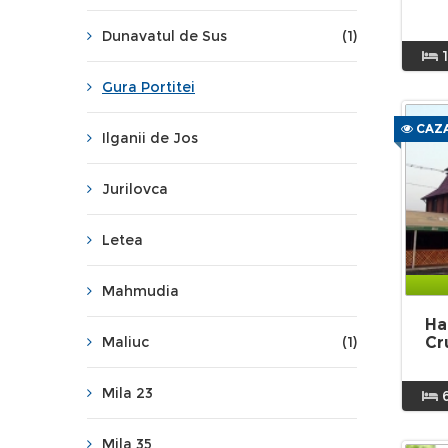
Dunavatul de Sus
(1)
1
Gura Portitei
CAZA
Ilganii de Jos
Jurilovca
Letea
Mahmudia
Ha
Maliuc
(1)
Cr
Mila 23
Mila 35