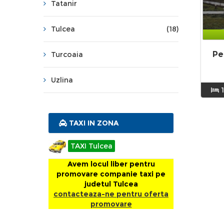
Tatanir
Tulcea
(18)
Pe
Turcoaia
Uzlina
TAXI IN ZONA
TAXI Tulcea
Avem locul liber pentru
promovare companie taxi pe
judetul Tulcea
contacteaza-ne pentru oferta
promovare