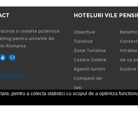
ACT
HOTELURI VILE PENSI
ezinta o unealta puternica
Obiective
Benefici
ting pentru unitatile de
Turistice
Contact
din Romania
Zone Turistice
Intrebar
Cazare Judete
de ce pa
Agentii turism
Sustine 
act@hvp.ro
Companii de
taxi
are, pentru a colecta statistici cu scopul de a optimiza functiona
Rent a car
-
ANPC
SOL
 si conditiile de utilizare
Preluarea informatiilor totala sau partiala este stri
ni.ro
nu isi asuma vina pentru corectitudinea informatiilor. Daca o informati
te de utilizatori.