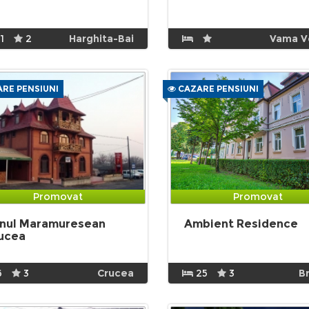
1
2
Harghita-Bai
Vama V
RE PENSIUNI
CAZARE PENSIUNI
Promovat
Promovat
nul Maramuresean
Ambient Residence
ucea
6
3
Crucea
25
3
B