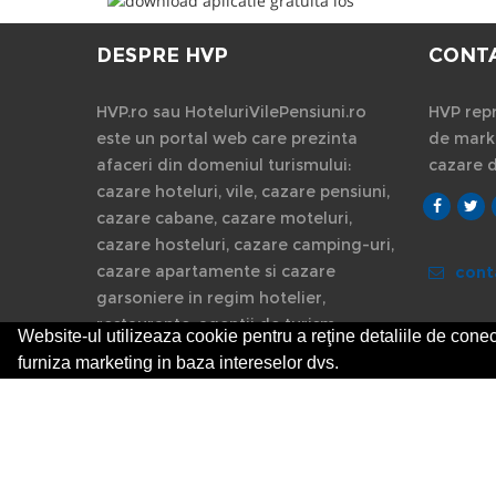
DESPRE HVP
CONT
HVP.ro sau HoteluriVilePensiuni.ro
HVP repr
este un portal web care prezinta
de marke
afaceri din domeniul turismului:
cazare 
cazare hoteluri, vile, cazare pensiuni,
cazare cabane, cazare moteluri,
cazare hosteluri, cazare camping-uri,
cazare apartamente si cazare
cont
garsoniere in regim hotelier,
restaurante, agentii de turism.
Website-ul utilizeaza cookie pentru a reţine detaliile de conect
furniza marketing in baza intereselor dvs.
© 2014-2026 Powered by
VilonMedia
&
TekaBility
Utilizand acest site inseamna ca sunteti de acord cu
Termenii
abilitate sa protejeze drepturile de autor.
HoteluriVilePensiu
linkurile de raportare. Informatiile de pe website sunt adauga