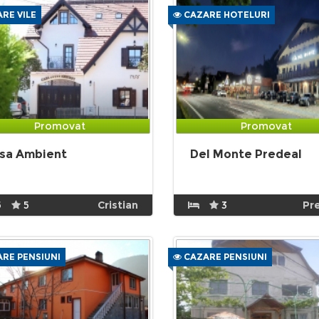
RE VILE
CAZARE HOTELURI
Promovat
Promovat
sa Ambient
Del Monte Predeal
5
5
Cristian
3
Pr
RE PENSIUNI
CAZARE PENSIUNI