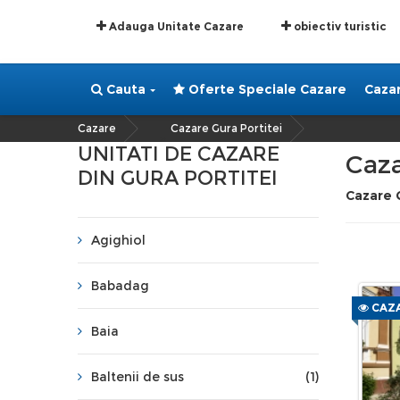
Adauga Unitate Cazare
obiectiv turistic
Cauta
Oferte Speciale Cazare
Caza
Cazare
Cazare Gura Portitei
»
UNITATI DE CAZARE
Caza
DIN GURA PORTITEI
Cazare 
Agighiol
Babadag
CAZA
Baia
Baltenii de sus
(1)