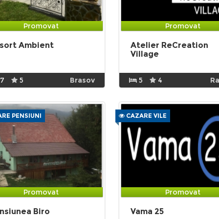
Promovat
Promovat
sort Ambient
Atelier ReCreation
Village
17
5
Brasov
5
4
Ra
RE PENSIUNI
CAZARE VILE
Promovat
Promovat
nsiunea Biro
Vama 25