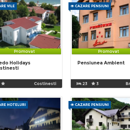
RE VILE
CAZARE PENSIUNI
Promovat
Promovat
edo Holidays
Pensiunea Ambient
stinesti
Costinesti
23
3
B
RE HOTELURI
CAZARE PENSIUNI