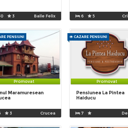
30
3
Baile Felix
6
5
Cr
RE PENSIUNI
CAZARE PENSIUNI
Promovat
Promovat
nul Maramuresean
Pensiunea La Pintea
ucea
Haiducu
6
3
Crucea
7
De