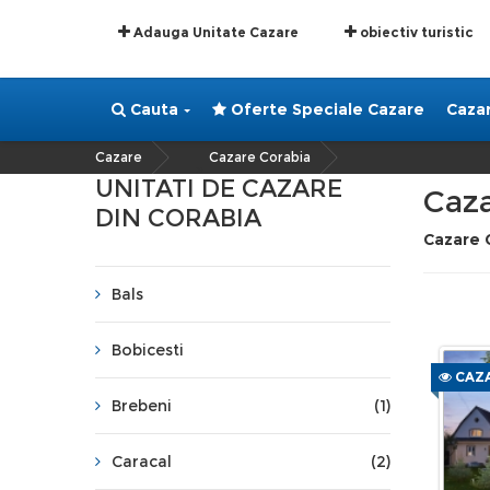
Adauga Unitate Cazare
obiectiv turistic
Cauta
Oferte Speciale Cazare
Caza
Cazare
Cazare Corabia
»
UNITATI DE CAZARE
Caza
DIN CORABIA
Cazare 
Bals
Bobicesti
CAZA
Brebeni
(1)
Caracal
(2)