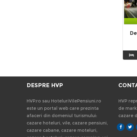
De
DESPRE HVP
CONT
HVP.ro sau HoteluriVilePensiuni.ro
HVP repr
este un portal web care prezinta
de marke
afaceri din domeniul turismului:
cazare 
cazare hoteluri, vile, cazare pensiuni,
cazare cabane, cazare moteluri,