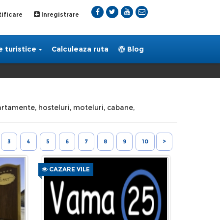
ificare
Inregistrare
 turistice
Calculeaza ruta
Blog
partamente, hosteluri, moteluri, cabane,
3
4
5
6
7
8
9
10
>
CAZARE VILE