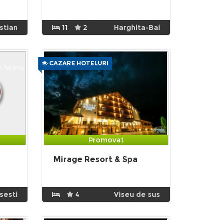
istian
11
2
Harghita-Bai
CAZARE HOTELURI
Promovat
Mirage Resort & Spa
sesti
4
Viseu de sus