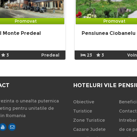
Promovat
Promovat
l Monte Predeal
Pensiunea Ciobanelu
3
Predeal
23
3
Voi
ACT
HOTELURI VILE PENSI
ezinta o unealta puternica
Obiective
Benefici
ting pentru unitatile de
Turistice
Contact
din Romania
Zone Turistice
Intrebar
Cazare Judete
de ce pa