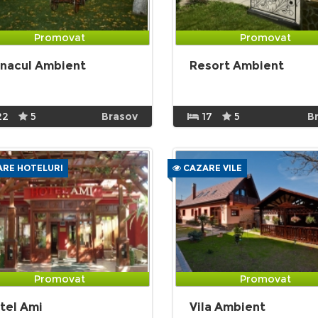
Promovat
Promovat
nacul Ambient
Resort Ambient
22
5
Brasov
17
5
B
RE HOTELURI
CAZARE VILE
Promovat
Promovat
tel Ami
Vila Ambient