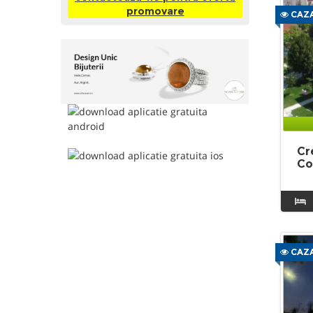
promovare
CAZA
Cr
Co
CAZA