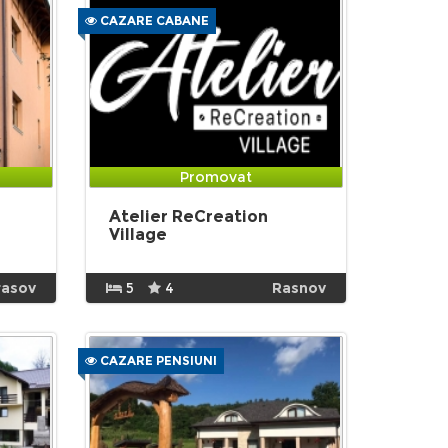
CAZARE CABANE
Promovat
Atelier ReCreation
Village
rasov
5
4
Rasnov
CAZARE PENSIUNI