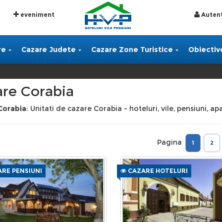
eveniment
Autent
re
Cazare Judete
Cazare Zone Turistice
Obiective
re Corabia
Corabia
: Unitati de cazare Corabia - hoteluri, vile, pensiuni, a
Pagina
1
2
RE PENSIUNI
CAZARE HOTELURI