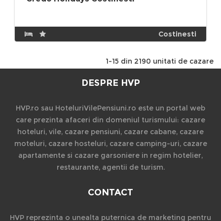
Costinesti
1-15 din 2190 unitati de cazare
DESPRE HVP
HVP.ro sau HoteluriVilePensiuni.ro este un portal web
care prezinta afaceri din domeniul turismului: cazare
hoteluri, vile, cazare pensiuni, cazare cabane, cazare
moteluri, cazare hosteluri, cazare camping-uri, cazare
apartamente si cazare garsoniere in regim hotelier,
restaurante, agentii de turism.
CONTACT
HVP reprezinta o unealta puternica de marketing pentru