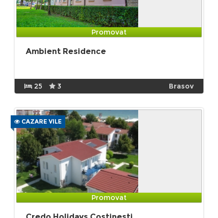
Promovat
Ambient Residence
25
3
Brasov
CAZARE VILE
Promovat
Credo Holidays Costinesti