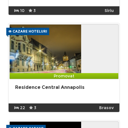
10
3
Siriu
CAZARE HOTELURI
Promovat
Residence Central Annapolis
22
3
Brasov