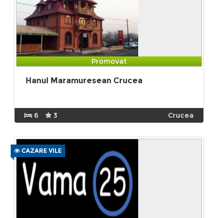
Promovat
Hanul Maramuresean Crucea
6
3
Crucea
CAZARE VILE