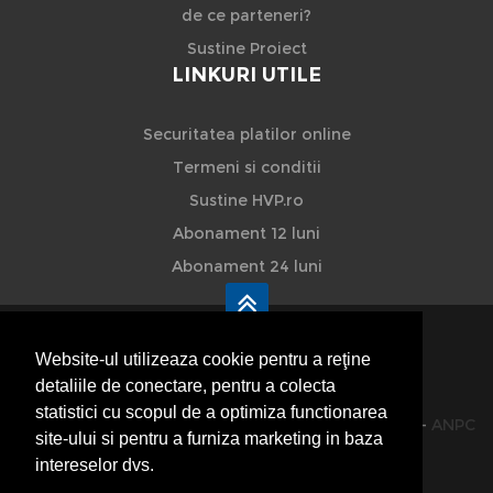
de ce parteneri?
Sustine Proiect
LINKURI UTILE
Securitatea platilor online
Termeni si conditii
Sustine HVP.ro
Abonament 12 luni
Abonament 24 luni
Website-ul utilizeaza cookie pentru a reţine
detaliile de conectare, pentru a colecta
HVP - Hoteluri Vile Pensiuni
statistici cu scopul de a optimiza functionarea
© 2014-2026 Powered by
VilonMedia
&
TekaBility
-
ANPC
site-ului si pentru a furniza marketing in baza
SOL
intereselor dvs.