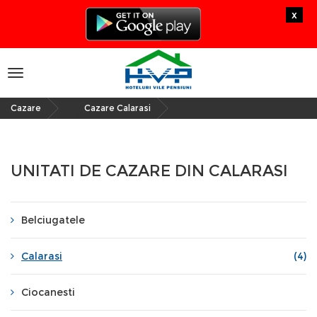
x
Toggle
navigation
Cazare
Cazare Calarasi
»
UNITATI DE CAZARE DIN CALARASI
Belciugatele
Calarasi
(4)
Ciocanesti