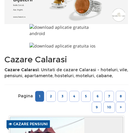
Cazare Calarasi
Cazare Calarasi
: Unitati de cazare Calarasi - hoteluri, vile,
pensiuni, apartamente, hosteluri, moteluri, cabane,
Pagina
1
2
3
4
5
6
7
8
9
10
>
CAZARE PENSIUNI