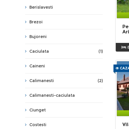
Berislavesti
Brezoi
Pe
Ar
Bujoreni
Caciulata
(1)
Caineni
CAZA
Calimanesti
(2)
Calimanesti-caciulata
Ciunget
Vi
Costesti