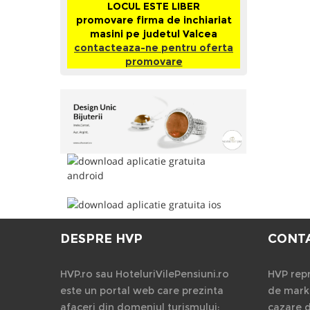
LOCUL ESTE LIBER
promovare firma de inchiariat
masini pe judetul Valcea
contacteaza-ne pentru oferta
promovare
DESPRE HVP
CONT
HVP.ro sau HoteluriVilePensiuni.ro
HVP repr
este un portal web care prezinta
de marke
afaceri din domeniul turismului:
cazare 