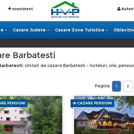
eveniment
Autent
re
Cazare Judete
Cazare Zone Turistice
Obiective
re Barbatesti
Barbatesti
: Unitati de cazare Barbatesti - hoteluri, vile, pensi
Pagina
1
2
RE PENSIUNI
CAZARE PENSIUNI