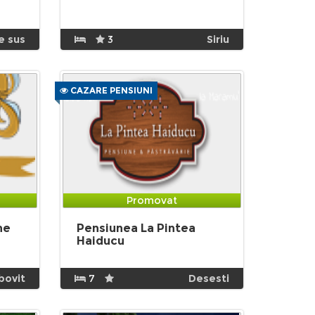
e sus
3
Siriu
CAZARE PENSIUNI
Promovat
ne
Pensiunea La Pintea
Haiducu
bovit
7
Desesti