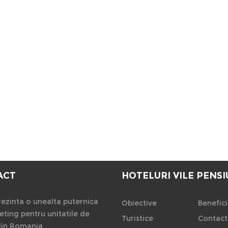
ACT
HOTELURI VILE PENSI
ezinta o unealta puternica
Obiective
Benefici
ting pentru unitatile de
Turistice
Contact
din Romania