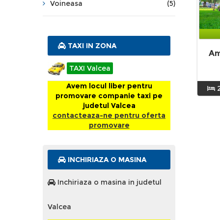
Voineasa
(5)
TAXI IN ZONA
Am
TAXI Valcea
Avem locul liber pentru
promovare companie taxi pe
judetul Valcea
contacteaza-ne pentru oferta
promovare
INCHIRIAZA O MASINA
Inchiriaza o masina in judetul
Valcea