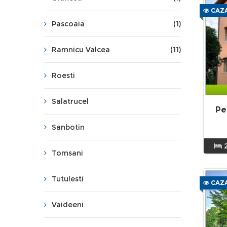
CAZA
Pascoaia
(1)
Ramnicu Valcea
(11)
Roesti
Salatrucel
Pe
Sanbotin
Tomsani
Tutulesti
CAZA
Vaideeni