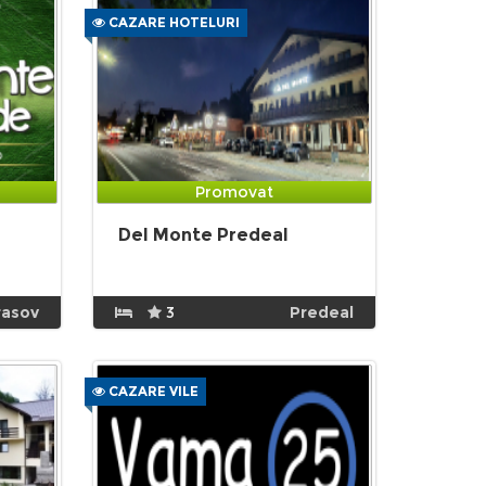
CAZARE HOTELURI
Promovat
Del Monte Predeal
rasov
3
Predeal
CAZARE VILE