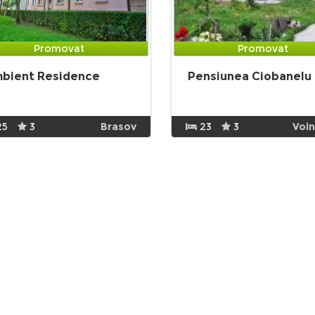
Promovat
Promovat
bient Residence
Pensiunea Ciobanelu
25
3
Brasov
23
3
Voi