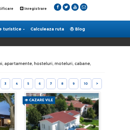
ificare
Inregistrare
 turistice
Calculeaza ruta
Blog
uni, apartamente, hosteluri, moteluri, cabane,
3
4
5
6
7
8
9
10
>
CAZARE VILE