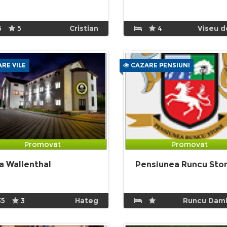
6
5
Cristian
4
Viseu d
RE VILE
CAZARE PENSIUNI
Promovat
Promovat
la Wallenthal
Pensiunea Runcu Sto
35
3
Hateg
Runcu Dam