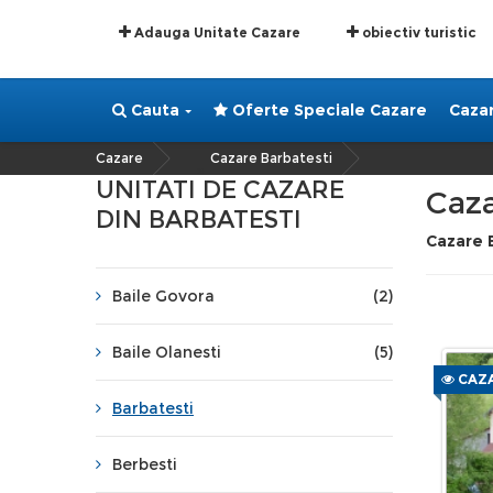
Adauga Unitate Cazare
obiectiv turistic
Cauta
Oferte Speciale Cazare
Caza
Cazare
Cazare Barbatesti
»
UNITATI DE CAZARE
Caza
DIN BARBATESTI
Cazare 
Baile Govora
(2)
Baile Olanesti
(5)
CAZA
Barbatesti
Berbesti