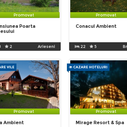
Promovat
Promovat
nsiunea Poarta
Conacul Ambient
iesului
8
2
Arieseni
22
5
B
RE VILE
CAZARE HOTELURI
Promovat
Promovat
la Ambient
Mirage Resort & Spa