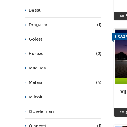
Daesti
Dragasani
(1)
CAZA
Golesti
Horezu
(2)
Maciuca
Malaia
(4)
Vi
Milcoiu
Ocnele mari
Olanesti
(1)