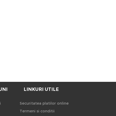
UNI
LINKURI UTILE
i
Securitatea platilor online
Termeni si conditii